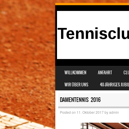
SKIP TO CONTENT
WILLKOMMEN
ANFAHRT
CL
MENU
WIR ÜBER UNS
40-JÄHRIGES JUB
DAMENTENNIS 2016
Posted on
11. Oktober 2017
by
admin