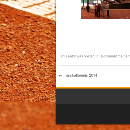
This entry was posted in . Bookmark the
per
←
Fussballtennis 2014
Post navigation