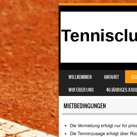
SKIP TO CONTENT
WILLKOMMEN
ANFAHRT
CL
MENU
WIR ÜBER UNS
40-JÄHRIGES JUB
MIETBEDINGUNGEN
Die Vermietung erfolgt nur für priva
Die Terminzusage erfolgt über Rü