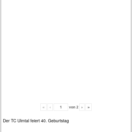
«
‹
von
2
›
»
Der TC Ulmtal feiert 40. Geburtstag